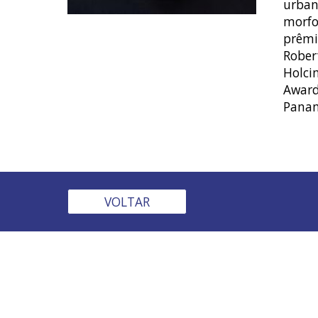
urban
morfo
prêmi
Rober
Holci
Award
Panam
VOLTAR