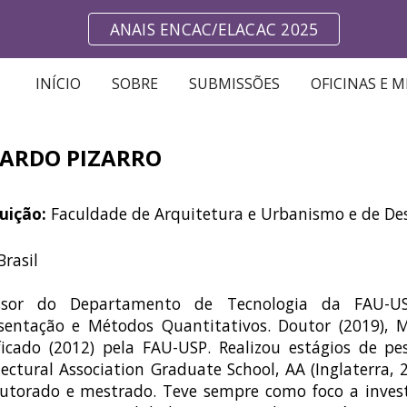
ANAIS ENCAC/ELACAC 2025
ip to main content
Skip to navigat
INÍCIO
SOBRE
SUBMISSÕES
OFICINAS E 
ARDO PIZARRO
tuição:
Faculdade de Arquitetura e Urbanismo e de De
Brasil
essor do Departamento de Tecnologia da FAU-USP
sentação e Métodos Quantitativos. Doutor (2019), 
ificado (2012) pela FAU-USP. Realizou estágios de p
tectural Association Graduate School, AA (Inglaterra
utorado e mestrado. Teve sempre como foco a investi