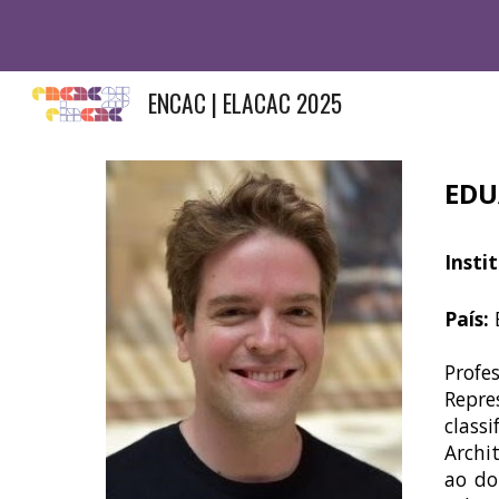
Sk
ENCAC | ELACAC 2025
EDU
Insti
País:
Prof
Repre
class
Archi
ao do